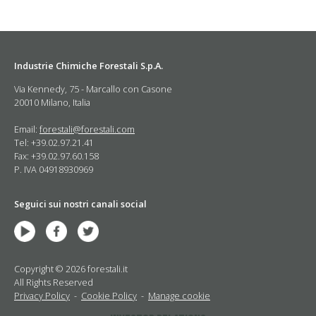
Industrie Chimiche Forestali S.p.A.
Via Kennedy, 75 - Marcallo con Casone
20010 Milano, Italia
Email:
forestali@forestali.com
Tel: +39.02.97.21.41
Fax: +39.02.97.60.158
P. IVA 04918930969
Seguici sui nostri canali social
Copyright © 2026 forestali.it
All Rights Reserved
Privacy Policy
-
Cookie Policy
-
Manage cookie