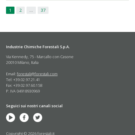
1
2
…
37
Industrie Chimiche Forestali S.p.A.
Via Kennedy, 75 - Marcallo con Casone
20010 Milano, Italia
Email:
forestali@forestali.com
Tel: +39.02.97.21.41
Fax: +39.02.97.60.158
P. IVA 04918930969
Seguici sui nostri canali social
Copyright © 2026 forestali.it