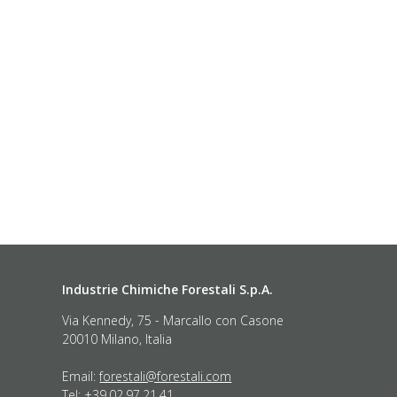
Industrie Chimiche Forestali S.p.A.
Via Kennedy, 75 - Marcallo con Casone
20010 Milano, Italia
Email:
forestali@forestali.com
Tel: +39.02.97.21.41