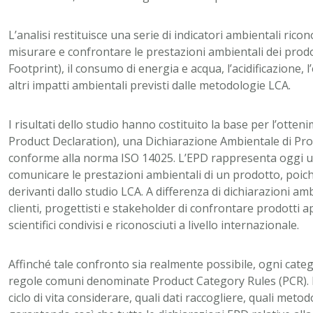
L’analisi restituisce una serie di indicatori ambientali rico
misurare e confrontare le prestazioni ambientali dei prodo
Footprint), il consumo di energia e acqua, l’acidificazione,
altri impatti ambientali previsti dalle metodologie LCA.
I risultati dello studio hanno costituito la base per l’ott
Product Declaration), una Dichiarazione Ambientale di Pr
conforme alla norma ISO 14025. L’EPD rappresenta oggi un
comunicare le prestazioni ambientali di un prodotto, poiché
derivanti dallo studio LCA. A differenza di dichiarazioni a
clienti, progettisti e stakeholder di confrontare prodotti a
scientifici condivisi e riconosciuti a livello internazionale.
Affinché tale confronto sia realmente possibile, ogni cat
regole comuni denominate Product Category Rules (PCR). Le
ciclo di vita considerare, quali dati raccogliere, quali metod