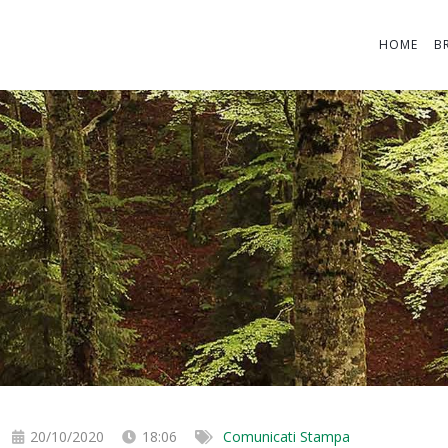
HOME
B
20/10/2020
18:06
Comunicati Stampa