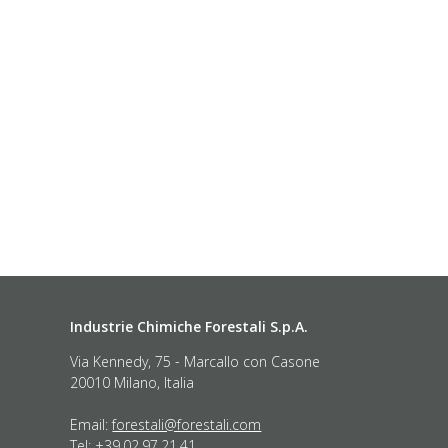
Industrie Chimiche Forestali S.p.A.
Via Kennedy, 75 - Marcallo con Casone
20010 Milano, Italia
Email:
forestali@forestali.com
Tel: +39.02.97.21.41